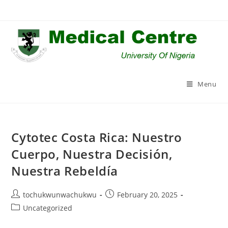
Skip
to
content
Menu
Cytotec Costa Rica: Nuestro
Cuerpo, Nuestra Decisión,
Nuestra Rebeldía
Post
Post
tochukwunwachukwu
February 20, 2025
author:
published:
Post
Uncategorized
category: